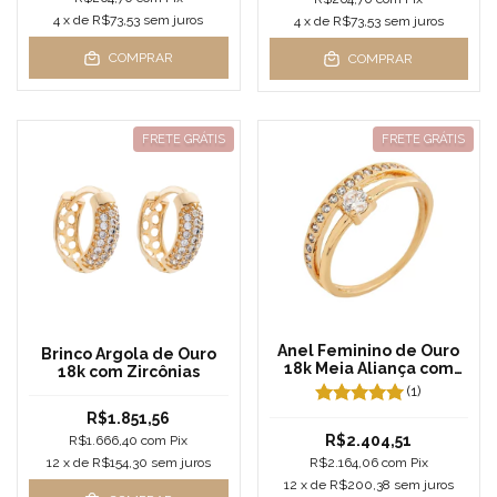
4
x de
R$73,53
sem juros
4
x de
R$73,53
sem juros
COMPRAR
COMPRAR
FRETE GRÁTIS
FRETE GRÁTIS
Anel Feminino de Ouro
Brinco Argola de Ouro
18k Meia Aliança com
18k com Zircônias
Solitário
(1)
R$1.851,56
R$2.404,51
R$1.666,40
com
Pix
12
x de
R$154,30
sem juros
R$2.164,06
com
Pix
12
x de
R$200,38
sem juros