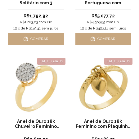
Solitário com 3
Portuguesa com
Brilhantes
Pingente de Coração
Médio
R$1.792,92
R$5.077,72
R$1.613,63
com
Pix
R$4.569,95
com
Pix
12
x de
R$149,41
sem juros
12
x de
R$423,14
sem juros
COMPRAR
COMPRAR
FRETE GRÁTIS
FRETE GRÁTIS
Anel de Ouro 18k
Anel de Ouro 18k
Chuveiro Feminino
Feminino com Plaquinha
Doccia
e Coração Bordado
Reforçado