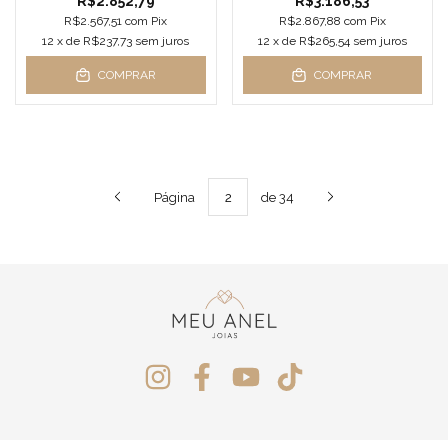
R$2.852,79
R$3.186,53
R$2.567,51
com
Pix
R$2.867,88
com
Pix
12
x de
R$237,73
sem juros
12
x de
R$265,54
sem juros
COMPRAR
COMPRAR
Página
de 34