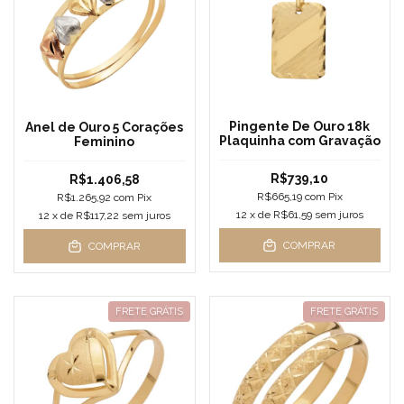
Pingente De Ouro 18k
Anel de Ouro 5 Corações
Plaquinha com Gravação
Feminino
R$739,10
R$1.406,58
R$665,19
com
Pix
R$1.265,92
com
Pix
12
x de
R$61,59
sem juros
12
x de
R$117,22
sem juros
COMPRAR
COMPRAR
FRETE GRÁTIS
FRETE GRÁTIS