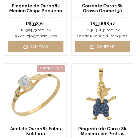
Pingente de Ouro 18k
Corrente Ouro 18k
Menino Chapa Pequeno
Grossa Grumet 30
Gramas
R$338,61
R$33.668,12
R$304,75
com
Pix
R$30.301,31
com
Pix
5
x de
R$67,72
sem juros
12
x de
R$2.805,68
sem juros
COMPRAR
COMPRAR
FRETE GRÁTIS
Anel de Ouro 18k Folha
Pingente de Ouro 18k
Solitária
Menino com Pedras