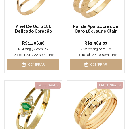
Anel De Ouro 18k
Par de Aparadores de
Delicado Coração
Ouro 18k Jaune Clair
R$1.406,58
R$2.964,03
R$1.265,92
com
Pix
R$2.667,63
com
Pix
12
x de
R$117,22
sem juros
12
x de
R$247,00
sem juros
COMPRAR
COMPRAR
FRETE GRÁTIS
FRETE GRÁTIS