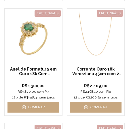
FRETE GRÁTIS
FRETE GRÁTIS
Anel de Formatura em
Corrente Ouro 18k
Ouro 18k Com
Veneziana 45cm com 2
Esmeralda e Brilhantes
gramas
R$4.300,00
R$2.409,00
R$3.870,00
com
Pix
R$2.168,10
com
Pix
12
x de
R$358,33
sem juros
12
x de
R$200,75
sem juros
COMPRAR
COMPRAR
FRETE GRÁTIS
FRETE GRÁTIS