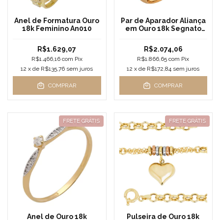
Anel de Formatura Ouro
Par de Aparador Aliança
18k Feminino An010
em Ouro 18k Segnato
para Noivado e
Casamento
R$1.629,07
R$2.074,06
R$1.466,16
com
Pix
R$1.866,65
com
Pix
12
x de
R$135,76
sem juros
12
x de
R$172,84
sem juros
COMPRAR
COMPRAR
FRETE GRÁTIS
FRETE GRÁTIS
Anel de Ouro 18k
Pulseira de Ouro 18k