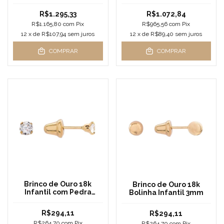
Zircônias Azul
R$1.295,33
R$1.072,84
R$1.165,80
com
Pix
R$965,56
com
Pix
12
x de
R$107,94
sem juros
12
x de
R$89,40
sem juros
COMPRAR
COMPRAR
Brinco de Ouro 18k
Brinco de Ouro 18k
Infantil com Pedra
Bolinha Infantil 3mm
2,5mm
R$294,11
R$294,11
R$264,70
com
Pix
R$264,70
com
Pix