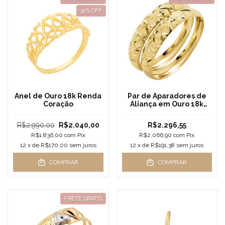
32
% OFF
Anel de Ouro 18k Renda
Par de Aparadores de
Coração
Aliança em Ouro 18k
Carven
R$2.990,00
R$2.040,00
R$2.296,55
R$1.836,00
com
Pix
R$2.066,90
com
Pix
12
x de
R$170,00
sem juros
12
x de
R$191,38
sem juros
COMPRAR
COMPRAR
FRETE GRÁTIS