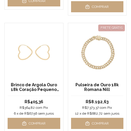
COMPRAR
COMPRAR
FRETE GRÁTIS
Brinco de Argola Ouro
Pulseira de Ouro 18k
18k Coração Pequeno
Romana Nill
Fio Quadrado
R$405,36
R$8.192,63
R$364,82
com
Pix
R$7.373,37
com
Pix
6
x de
R$67,56
sem juros
12
x de
R$682,72
sem juros
COMPRAR
COMPRAR