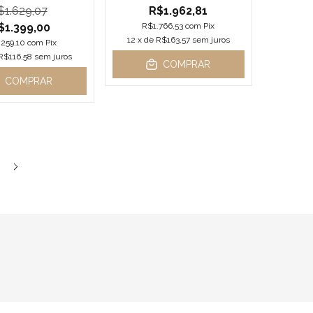
$1.629,07
R$1.962,81
$1.399,00
R$1.766,53
com
Pix
12
x de
R$163,57
sem juros
.259,10
com
Pix
R$116,58
sem juros
COMPRAR
COMPRAR