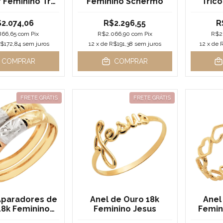
r Feminino Tre
Feminino Schermo
Trico
Sfere
2.074,06
R$2.296,55
R
866,65
com
Pix
R$2.066,90
com
Pix
R$2
$172,84
sem juros
12
x de
R$191,38
sem juros
12
x de
COMPRAR
COMPRAR
FRETE GRÁTIS
FRETE GRÁTIS
Aparadores de
Anel de Ouro 18k
Anel
18k Feminino
Feminino Jesus
Femin
Tricolor