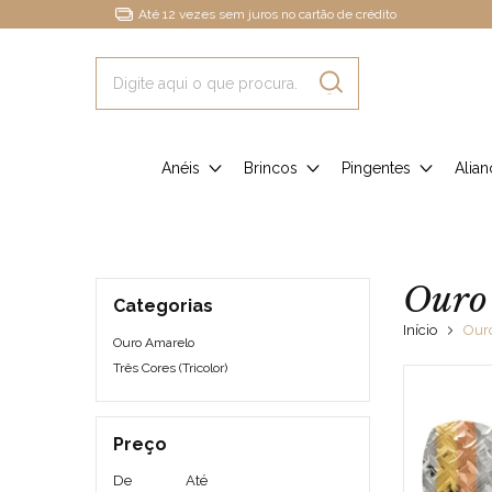
Até 12 vezes sem juros no cartão de crédito
Anéis
Brincos
Pingentes
Alian
Ouro
Categorias
Início
Our
Ouro Amarelo
Três Cores (Tricolor)
Preço
De
Até