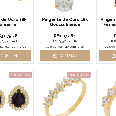
 de Ouro 18k
Pingente de Ouro 18k
Pingen
arineria
Goccia Bianca
Femin
Verm
3.075,28
R$1.072,84
767,75
com
Pix
R$965,56
com
Pix
R$
$256,27
sem juros
12
x de
R$89,40
sem juros
12
x de
COMPRAR
COMPRAR
FRETE GRÁTIS
FRETE GRÁTIS