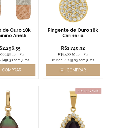
o de Ouro 18k
Pingente de Ouro 18k
nino Anelli
Carineria
$2.296,55
R$1.740,32
.066,90
com
Pix
R$1.566,29
com
Pix
R$191,38
sem juros
12
x de
R$145,03
sem juros
COMPRAR
COMPRAR
FRETE GRÁTIS