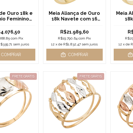
de Ouro 18k e
Meia Aliança de Ouro
Meia A
nio Feminino
18k Navete com 16
18k
a Violeta
brilhantes de 2mm
Brilha
4.076,50
R$21.989,60
R$
668,85
com
Pix
R$19.790,64
com
Pix
R$29
$339,71
sem juros
12
x de
R$1.832,47
sem juros
12
x de
R
COMPRAR
COMPRAR
FRETE GRÁTIS
FRETE GRÁTIS