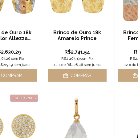
 de Ouro 18k
Brinco de Ouro 18k
Brinc
olor Altezza
Amarelo Prince
Femi
ricolore
2.630,29
R$2.741,54
R
367,26
com
Pix
R$2.467,39
com
Pix
R$2
$219,19
sem juros
12
x de
R$228,46
sem juros
12
x de
COMPRAR
COMPRAR
FRETE GRÁTIS