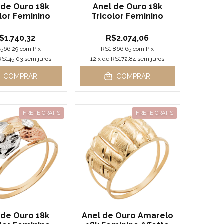
 de Ouro 18k
Anel de Ouro 18k
lor Feminino
Tricolor Feminino
$1.740,32
R$2.074,06
.566,29
com
Pix
R$1.866,65
com
Pix
R$145,03
sem juros
12
x de
R$172,84
sem juros
COMPRAR
COMPRAR
FRETE GRÁTIS
FRETE GRÁTIS
 de Ouro 18k
Anel de Ouro Amarelo