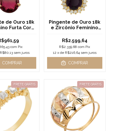
te de Ouro 18k
Pingente de Ouro 18k
ino Furta Cor
e Zircônio Feminino
elho e Verde
Gota Violeta
R$961,59
R$2.599,64
865,43
com
Pix
R$2.339,68
com
Pix
R$80,13
sem juros
12
x de
R$216,64
sem juros
COMPRAR
COMPRAR
FRETE GRÁTIS
FRETE GRÁTIS