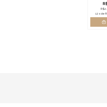
R$
R$2.
12
x de
R