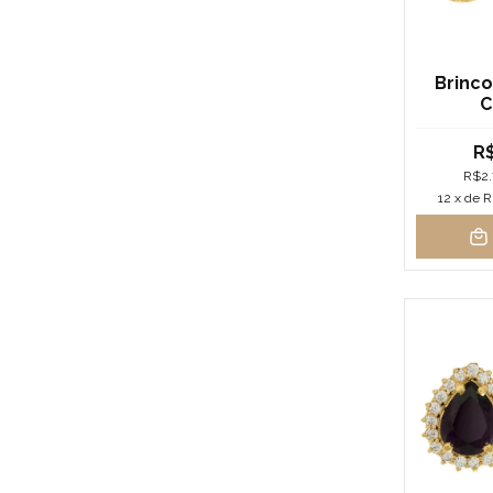
Brinco
C
R$
R$2.
12
x de
R