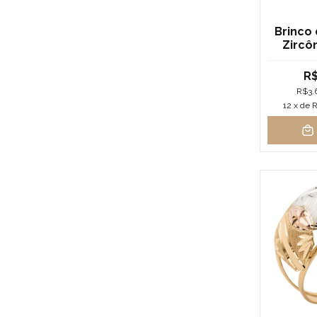
Brinco 
Zircô
Got
R$
R$3.
12
x de
R