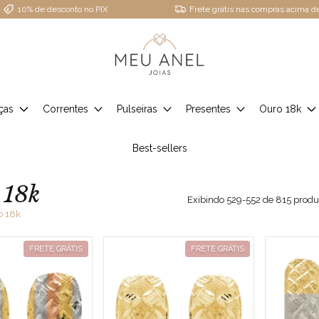
10% de desconto no PIX
Frete grátis nas compras acima 
ças
Correntes
Pulseiras
Presentes
Ouro 18k
Best-sellers
 18k
Exibindo 529-552 de 815 produ
o 18k
FRETE GRÁTIS
FRETE GRÁTIS