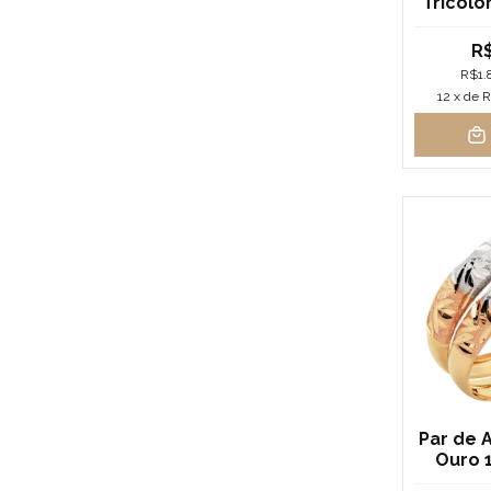
Tricolo
R$
R$1.
12
x de
R
Par de 
Ouro 