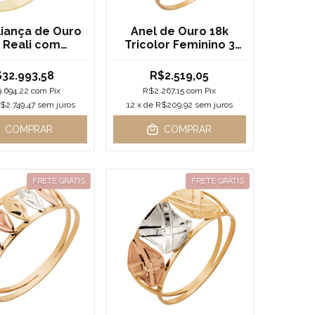
liança de Ouro
Anel de Ouro 18k
 Reali com
Tricolor Feminino 3
ntes de 3,5mm
Impero
32.993,58
R$2.519,05
.694,22
com
Pix
R$2.267,15
com
Pix
$2.749,47
sem juros
12
x de
R$209,92
sem juros
COMPRAR
COMPRAR
FRETE GRÁTIS
FRETE GRÁTIS