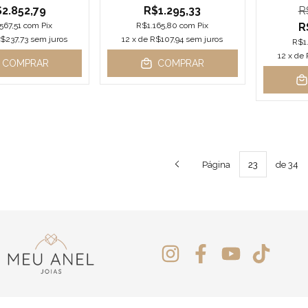
2.852,79
R$1.295,33
R
567,51
com
Pix
R$1.165,80
com
Pix
R
$237,73
sem juros
12
x de
R$107,94
sem juros
R$1
12
x de
COMPRAR
COMPRAR
Página
de 34