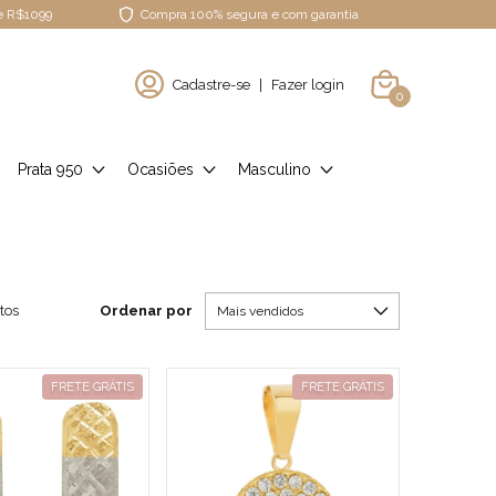
de R$1099
Compra 100% segura e com garantia
Cadastre-se
|
Fazer login
0
Prata 950
Ocasiões
Masculino
Ordenar por
tos
FRETE GRÁTIS
FRETE GRÁTIS