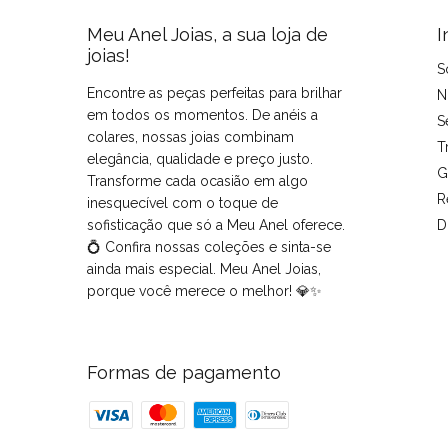
Meu Anel Joias, a sua loja de
I
joias!
S
Encontre as peças perfeitas para brilhar
N
em todos os momentos. De anéis a
S
colares, nossas joias combinam
T
elegância, qualidade e preço justo.
G
Transforme cada ocasião em algo
R
inesquecível com o toque de
sofisticação que só a Meu Anel oferece.
D
💍 Confira nossas coleções e sinta-se
ainda mais especial. Meu Anel Joias,
porque você merece o melhor! 💎✨
Formas de pagamento