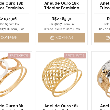
de Ouro 18k
Anel de Ouro 18k
Anel
lor Feminino
Tricolor Feminino
Trico
2.074,06
R$2.185,31
R
866,65
com
Pix
R$1.966,78
com
Pix
R$1
$172,84
sem juros
12
x de
R$182,11
sem juros
12
x de
COMPRAR
COMPRAR
FRETE GRÁTIS
FRETE GRÁTIS
de Ouro 18k
Anel de Ouro 18k
Anel