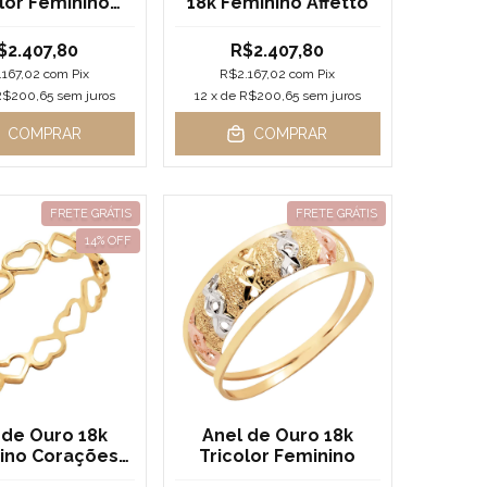
lor Feminino
18k Feminino Affetto
Giardino
$2.407,80
R$2.407,80
.167,02
com
Pix
R$2.167,02
com
Pix
R$200,65
sem juros
12
x de
R$200,65
sem juros
COMPRAR
COMPRAR
FRETE GRÁTIS
FRETE GRÁTIS
14
% OFF
 de Ouro 18k
Anel de Ouro 18k
ino Corações
Tricolor Feminino
Vazados