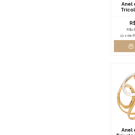
Anel 
Trico
R$
R$1.
12
x de
R
Anel 