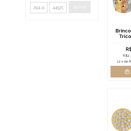
Aplicar
Brinco
Tric
T
R$
R$2.
12
x de
R