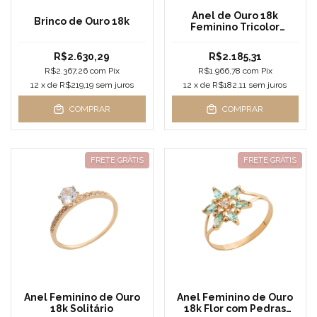
Anel de Ouro 18k
Brinco de Ouro 18k
Feminino Tricolor
Intrecciato
R$2.630,29
R$2.185,31
R$2.367,26
com
Pix
R$1.966,78
com
Pix
12
x de
R$219,19
sem juros
12
x de
R$182,11
sem juros
COMPRAR
COMPRAR
FRETE GRÁTIS
FRETE GRÁTIS
Anel Feminino de Ouro
Anel Feminino de Ouro
18k Solitário
18k Flor com Pedras