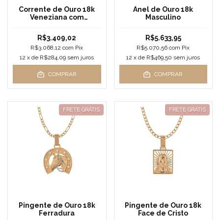
Corrente de Ouro 18k
Anel de Ouro 18k
Veneziana com
Masculino
Pingente de Ouro 18k
Coração Amarelo
R$3.409,02
R$5.633,95
R$3.068,12
com
Pix
R$5.070,56
com
Pix
12
x de
R$284,09
sem juros
12
x de
R$469,50
sem juros
COMPRAR
COMPRAR
FRETE GRÁTIS
FRETE GRÁTIS
Pingente de Ouro 18k
Pingente de Ouro 18k
Ferradura
Face de Cristo