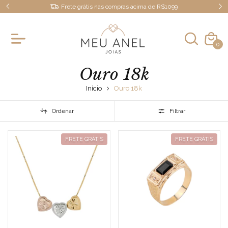
Frete grátis nas compras acima de R$1099
0
Ouro 18k
Início
Ouro 18k
Ordenar
Filtrar
FRETE GRÁTIS
FRETE GRÁTIS