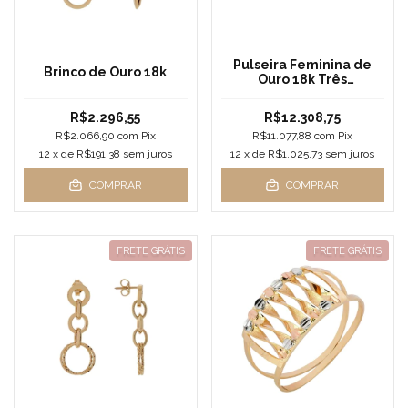
Pulseira Feminina de
Brinco de Ouro 18k
Ouro 18k Três
Portuguesas
R$2.296,55
R$12.308,75
R$2.066,90
com
Pix
R$11.077,88
com
Pix
12
x de
R$191,38
sem juros
12
x de
R$1.025,73
sem juros
COMPRAR
COMPRAR
FRETE GRÁTIS
FRETE GRÁTIS