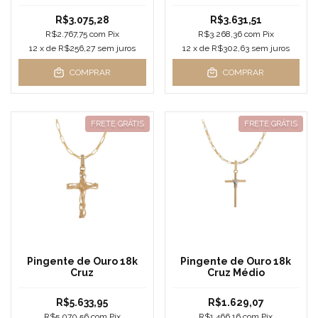
R$3.075,28
R$3.631,51
R$2.767,75
com
Pix
R$3.268,36
com
Pix
12
x de
R$256,27
sem juros
12
x de
R$302,63
sem juros
COMPRAR
COMPRAR
FRETE GRÁTIS
FRETE GRÁTIS
Pingente de Ouro 18k
Pingente de Ouro 18k
Cruz
Cruz Médio
R$5.633,95
R$1.629,07
R$5.070,56
com
Pix
R$1.466,16
com
Pix