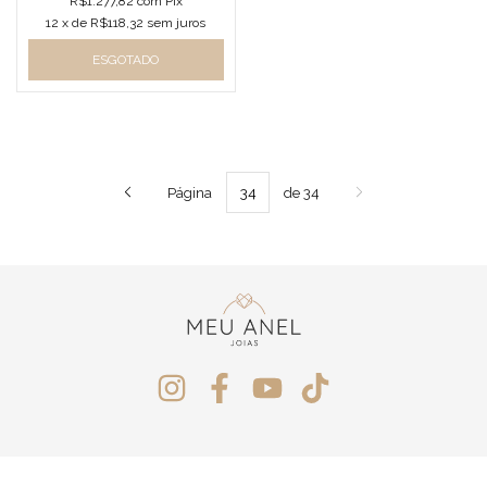
R$1.277,82
com
Pix
12
x de
R$118,32
sem juros
ESGOTADO
Página
de 34