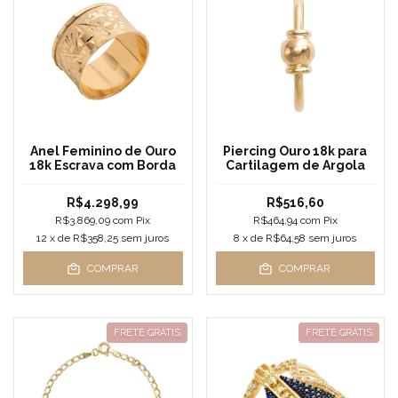
Anel Feminino de Ouro
Piercing Ouro 18k para
18k Escrava com Borda
Cartilagem de Argola
R$4.298,99
R$516,60
R$3.869,09
com
Pix
R$464,94
com
Pix
12
x de
R$358,25
sem juros
8
x de
R$64,58
sem juros
COMPRAR
COMPRAR
FRETE GRÁTIS
FRETE GRÁTIS