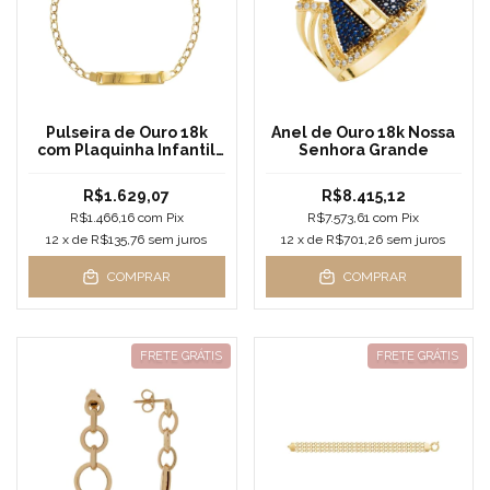
Pulseira de Ouro 18k
Anel de Ouro 18k Nossa
com Plaquinha Infantil
Senhora Grande
Fina 14cm
R$1.629,07
R$8.415,12
R$1.466,16
com
Pix
R$7.573,61
com
Pix
12
x de
R$135,76
sem juros
12
x de
R$701,26
sem juros
COMPRAR
COMPRAR
FRETE GRÁTIS
FRETE GRÁTIS