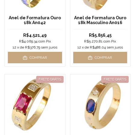
Anel de Formatura Ouro
Anel de Formatura Ouro
18k An042
18k Masculino An016
R$4.521,49
R$5.856,45
R$4.069,34
com
Pix
R$5.270,81
com
Pix
12
x de
R$376,79
sem juros
12
x de
R$488,04
sem juros
COMPRAR
COMPRAR
FRETE GRÁTIS
FRETE GRÁTIS