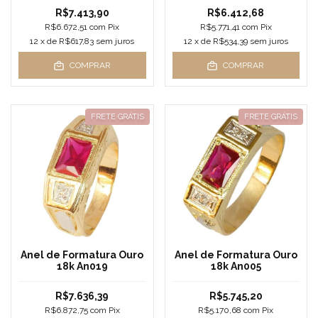
R$7.413,90
R$6.412,68
R$6.672,51
com
Pix
R$5.771,41
com
Pix
12
x de
R$617,83
sem juros
12
x de
R$534,39
sem juros
COMPRAR
COMPRAR
FRETE GRÁTIS
FRETE GRÁTIS
Anel de Formatura Ouro
Anel de Formatura Ouro
18k An019
18k An005
R$7.636,39
R$5.745,20
R$6.872,75
com
Pix
R$5.170,68
com
Pix