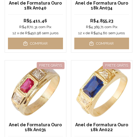
Anel de Formatura Ouro
Anel de Formatura Ouro
18k An040
18k An034
R$5.411,46
R$4.855,23
R$4.870,31
com
Pix
R$4.369,71
com
Pix
12
x de
R$450,96
sem juros
12
x de
R$404,60
sem juros
COMPRAR
COMPRAR
FRETE GRÁTIS
FRETE GRÁTIS
Anel de Formatura Ouro
Anel de Formatura Ouro
18k An031
18k An022