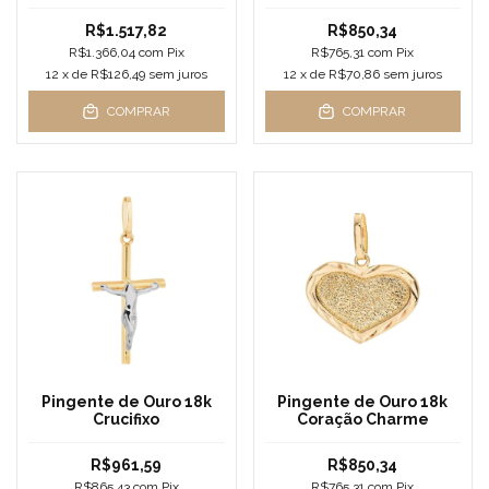
abaulado
R$1.517,82
R$850,34
R$1.366,04
com
Pix
R$765,31
com
Pix
12
x de
R$126,49
sem juros
12
x de
R$70,86
sem juros
COMPRAR
COMPRAR
Pingente de Ouro 18k
Pingente de Ouro 18k
Crucifixo
Coração Charme
R$961,59
R$850,34
R$865,43
com
Pix
R$765,31
com
Pix