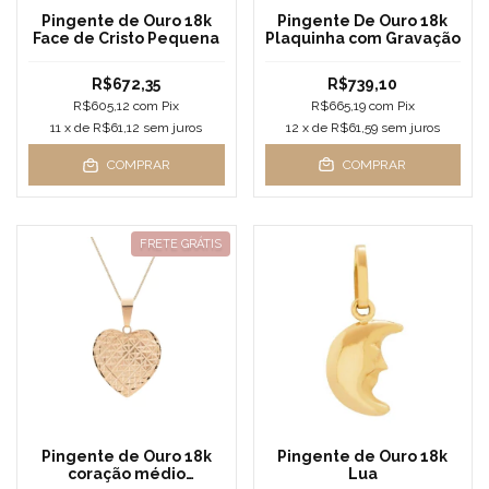
Pingente De Ouro 18k
Pingente de Ouro 18k
Plaquinha com Gravação
Face de Cristo Pequena
R$739,10
R$672,35
R$665,19
com
Pix
R$605,12
com
Pix
12
x de
R$61,59
sem juros
11
x de
R$61,12
sem juros
COMPRAR
COMPRAR
FRETE GRÁTIS
Pingente de Ouro 18k
Pingente de Ouro 18k
coração médio
Lua