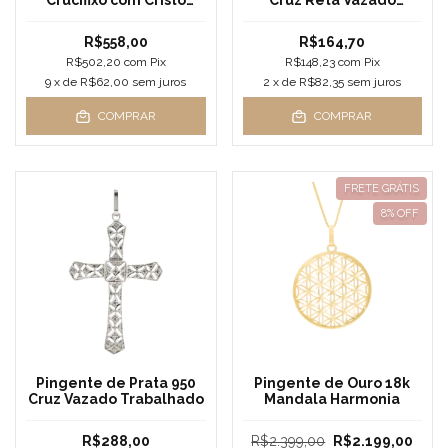
Crucifixo com Cristo
Cruz Reta Vazado
Detalhado
Trabalhado
R$558,00
R$164,70
R$502,20
com
Pix
R$148,23
com
Pix
9
x de
R$62,00
sem juros
2
x de
R$82,35
sem juros
COMPRAR
COMPRAR
FRETE GRÁTIS
8
% OFF
Pingente de Prata 950
Pingente de Ouro 18k
Cruz Vazado Trabalhado
Mandala Harmonia
R$288,00
R$2.399,00
R$2.199,00