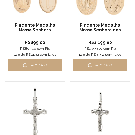
Pingente Medalha
Pingente Medalha
Nossa Senhora
Nossa Senhora das
Aparecida Ouro 18k
Graças (Milagrosa) Ouro
Pequena
18k
R$899,00
R$1.199,00
R$809,10
com
Pix
R$1.079,10
com
Pix
12
x de
R$74,92
sem juros
12
x de
R$99,92
sem juros
COMPRAR
COMPRAR