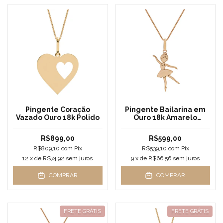
Pingente Coração
Pingente Bailarina em
Vazado Ouro 18k Polido
Ouro 18k Amarelo
Delicado
R$899,00
R$599,00
R$809,10
com
Pix
R$539,10
com
Pix
12
x de
R$74,92
sem juros
9
x de
R$66,56
sem juros
COMPRAR
COMPRAR
FRETE GRÁTIS
FRETE GRÁTIS