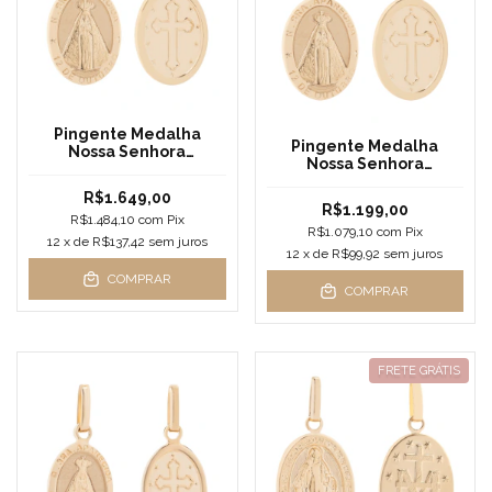
Pingente Medalha
Pingente Medalha
Nossa Senhora
Nossa Senhora
Aparecida Ouro 18k
Aparecida Ouro 18k
Grande
R$1.649,00
Média
R$1.199,00
R$1.484,10
com
Pix
R$1.079,10
com
Pix
12
x de
R$137,42
sem juros
12
x de
R$99,92
sem juros
COMPRAR
COMPRAR
FRETE GRÁTIS