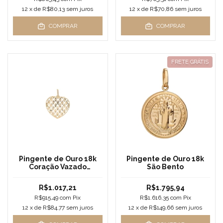
12
x de
R$80,13
sem juros
12
x de
R$70,86
sem juros
COMPRAR
COMPRAR
FRETE GRÁTIS
Pingente de Ouro 18k
Pingente de Ouro 18k
Coração Vazado
São Bento
Pequeno
R$1.017,21
R$1.795,94
R$915,49
com
Pix
R$1.616,35
com
Pix
12
x de
R$84,77
sem juros
12
x de
R$149,66
sem juros