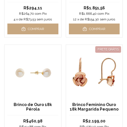
Branca
R$1.851,56
R$294,11
R$1.666,40
com
Pix
R$264,70
com
Pix
12
x de
R$154,30
sem juros
4
x de
R$73,53
sem juros
COMPRAR
COMPRAR
FRETE GRÁTIS
Brinco de Ouro 18k
Brinco Feminino Ouro
Pérola
18k Margarida Pequeno
R$460,98
R$2.199,00
R$414,88
com
Pix
R$1.979,10
com
Pix