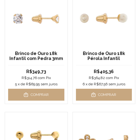
Brinco de Ouro 18k
Brinco de Ouro 18k
Infantil com Pedra 3mm
Pérola Infantil
R$349,73
R$405,36
R$314,76
com
Pix
R$364,82
com
Pix
5
x de
R$69,95
sem juros
6
x de
R$67,56
sem juros
COMPRAR
COMPRAR