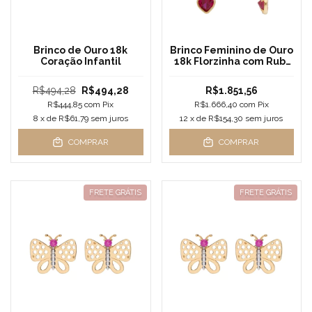
Brinco de Ouro 18k
Brinco Feminino de Ouro
Coração Infantil
18k Florzinha com Rubi
Sintética
R$494,28
R$494,28
R$1.851,56
R$444,85
com
Pix
R$1.666,40
com
Pix
8
x de
R$61,79
sem juros
12
x de
R$154,30
sem juros
COMPRAR
COMPRAR
FRETE GRÁTIS
FRETE GRÁTIS