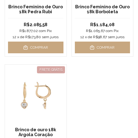
Brinco Feminino de Ouro
Brinco Feminino de Ouro
18k Pedra Rubi
18k Borboleta
R$2.085,58
R$1.184,08
R$1.877,02
com
Pix
R$1.065,67
com
Pix
12
x de
R$173,80
sem juros
12
x de
R$98,67
sem juros
COMPRAR
COMPRAR
FRETE GRÁTIS
Brinco de ouro 18k
Argola Coração