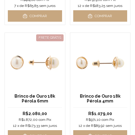
7
x de
R$65,85
sem juros
12
x de
R$183,25
sem juros
COMPRAR
COMPRAR
FRETE GRÁTIS
Brinco de Ouro 18k
Brinco de Ouro 18k
Pérola 6mm
Pérola 4mm
R$2.080,00
R$1.079,00
R$1.872,00
com
Pix
R$971,10
com
Pix
12
x de
R$173,33
sem juros
12
x de
R$89,92
sem juros