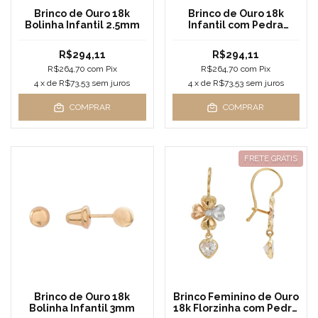
Brinco de Ouro 18k
Brinco de Ouro 18k
Bolinha Infantil 2.5mm
Infantil com Pedra
2,5mm
R$294,11
R$294,11
R$264,70
com
Pix
R$264,70
com
Pix
4
x de
R$73,53
sem juros
4
x de
R$73,53
sem juros
COMPRAR
COMPRAR
FRETE GRÁTIS
Brinco Feminino de Ouro
Brinco de Ouro 18k
18k Florzinha com Pedra
Bolinha Infantil 3mm