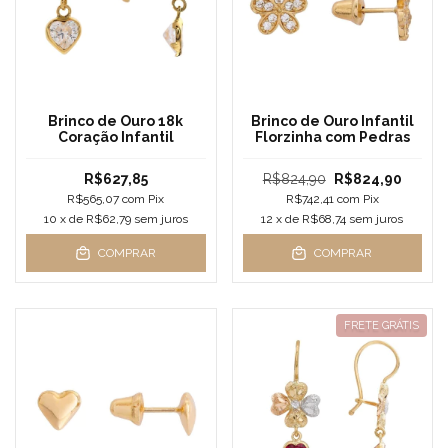
Brinco de Ouro 18k
Brinco de Ouro Infantil
Coração Infantil
Florzinha com Pedras
R$627,85
R$824,90
R$824,90
R$565,07
com
Pix
R$742,41
com
Pix
10
x de
R$62,79
sem juros
12
x de
R$68,74
sem juros
COMPRAR
COMPRAR
FRETE GRÁTIS