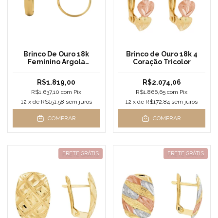
Brinco De Ouro 18k
Brinco de Ouro 18k 4
Feminino Argola
Coração Tricolor
Lucente
R$1.819,00
R$2.074,06
R$1.637,10
com
Pix
R$1.866,65
com
Pix
12
x de
R$151,58
sem juros
12
x de
R$172,84
sem juros
COMPRAR
COMPRAR
FRETE GRÁTIS
FRETE GRÁTIS