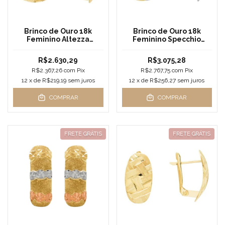
Brinco de Ouro 18k
Brinco de Ouro 18k
Feminino Altezza
Feminino Specchio
Perfetta
Tricolore
R$2.630,29
R$3.075,28
R$2.367,26
com
Pix
R$2.767,75
com
Pix
12
x de
R$219,19
sem juros
12
x de
R$256,27
sem juros
COMPRAR
COMPRAR
FRETE GRÁTIS
FRETE GRÁTIS