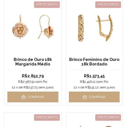
FRETE GRÁTIS
FRETE GRÁTIS
Brinco de Ouro 18k
Brinco Feminino de Ouro
Margarida Médio
18k Bordado
R$2.852,79
R$1.573,45
R$2.567,51
com
Pix
R$1.416,11
com
Pix
12
x de
R$237,73
sem juros
12
x de
R$131,12
sem juros
COMPRAR
COMPRAR
FRETE GRÁTIS
FRETE GRÁTIS