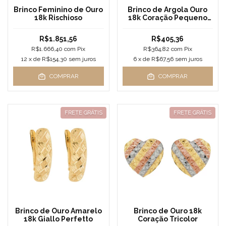
Brinco Feminino de Ouro
Brinco de Argola Ouro
18k Rischioso
18k Coração Pequeno
Fio Quadrado
R$1.851,56
R$405,36
R$1.666,40
com
Pix
R$364,82
com
Pix
12
x de
R$154,30
sem juros
6
x de
R$67,56
sem juros
COMPRAR
COMPRAR
FRETE GRÁTIS
FRETE GRÁTIS
Brinco de Ouro Amarelo
Brinco de Ouro 18k
18k Giallo Perfetto
Coração Tricolor