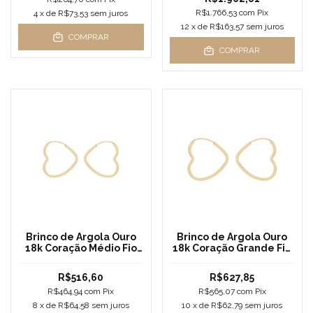
R$1.766,53
com
Pix
4
x de
R$73,53
sem juros
12
x de
R$163,57
sem juros
COMPRAR
COMPRAR
Brinco de Argola Ouro
Brinco de Argola Ouro
18k Coração Médio Fio
18k Coração Grande Fio
Quadrado
Quadrado
R$516,60
R$627,85
R$464,94
com
Pix
R$565,07
com
Pix
8
x de
R$64,58
sem juros
10
x de
R$62,79
sem juros