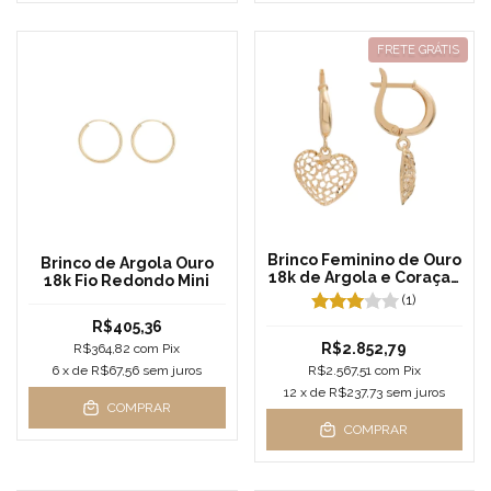
FRETE GRÁTIS
Brinco Feminino de Ouro
Brinco de Argola Ouro
18k de Argola e Coraçao
18k Fio Redondo Mini
Pendurado
(1)
R$405,36
R$2.852,79
R$364,82
com
Pix
6
x de
R$67,56
sem juros
R$2.567,51
com
Pix
12
x de
R$237,73
sem juros
COMPRAR
COMPRAR