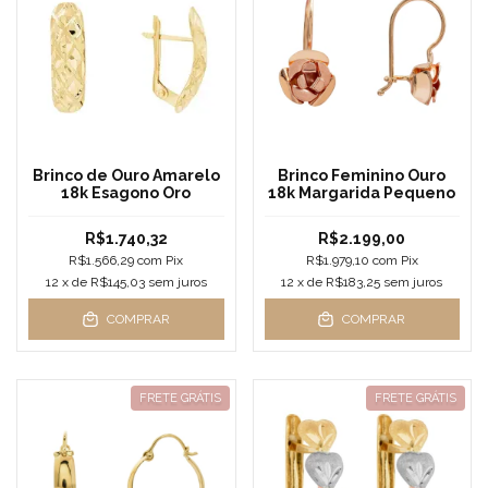
Brinco de Ouro Amarelo
Brinco Feminino Ouro
18k Esagono Oro
18k Margarida Pequeno
R$1.740,32
R$2.199,00
R$1.566,29
com
Pix
R$1.979,10
com
Pix
12
x de
R$145,03
sem juros
12
x de
R$183,25
sem juros
COMPRAR
COMPRAR
FRETE GRÁTIS
FRETE GRÁTIS