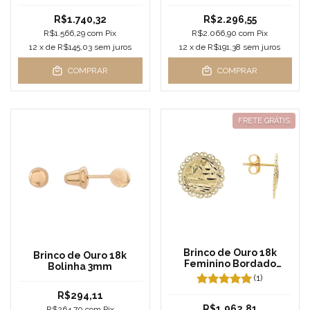
R$1.740,32
R$2.296,55
R$1.566,29
com
Pix
R$2.066,90
com
Pix
12
x de
R$145,03
sem juros
12
x de
R$191,38
sem juros
COMPRAR
COMPRAR
FRETE GRÁTIS
Brinco de Ouro 18k
Brinco de Ouro 18k
Feminino Bordado
Bolinha 3mm
Escrava
(1)
R$294,11
R$1.962,81
R$264,70
com
Pix