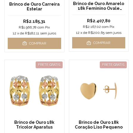
Brinco de Ouro Amarelo
Brinco de Ouro Carreira
18k Feminino Ovale
Estelar
Giallo
R$2.407,80
R$2.185,31
R$2.167,02
com
Pix
R$1.966,78
com
Pix
12
x de
R$200,65
sem juros
12
x de
R$182,11
sem juros
COMPRAR
COMPRAR
FRETE GRÁTIS
FRETE GRÁTIS
Brinco de Ouro 18k
Brinco de Ouro 18k
Tricolor Aparatus
Coração Liso Pequeno