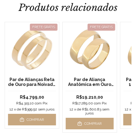
Produtos relacionados
FRETE GRÁTIS
FRETE GRÁTIS
Par de Alianças Reta
Par de Aliança
Par 
de Ouro para Noivado
Anatômica em Ouro
18k
e Casamento 4
para Noivado e
gramas
Casamento 17
R$4.799,00
R$19.210,00
gramas
R$4.319,10
com
Pix
R$17.289,00
com
Pix
R$
12
x de
R$399,92
sem juros
12
x de
R$1.600,83
sem
12
x d
juros
COMPRAR
COMPRAR