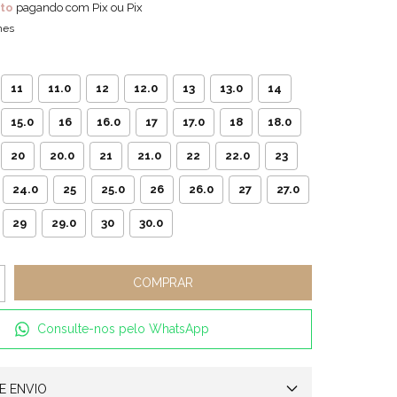
to
pagando com Pix ou Pix
hes
11
11.0
12
12.0
13
13.0
14
15.0
16
16.0
17
17.0
18
18.0
20
20.0
21
21.0
22
22.0
23
24.0
25
25.0
26
26.0
27
27.0
29
29.0
30
30.0
Consulte-nos pelo WhatsApp
E ENVIO