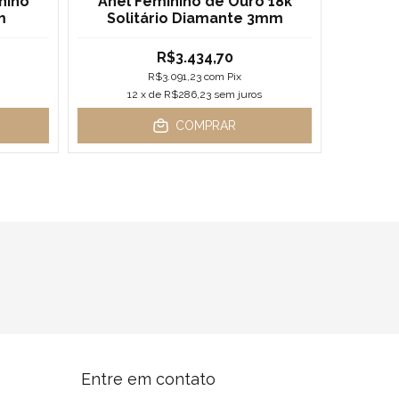
nino
Anel Feminino de Ouro 18k
Anel
m
Solitário Diamante 3mm
R$3.434,70
R$3.091,23
com
Pix
12
x de
R$286,23
sem juros
1
COMPRAR
Entre em contato