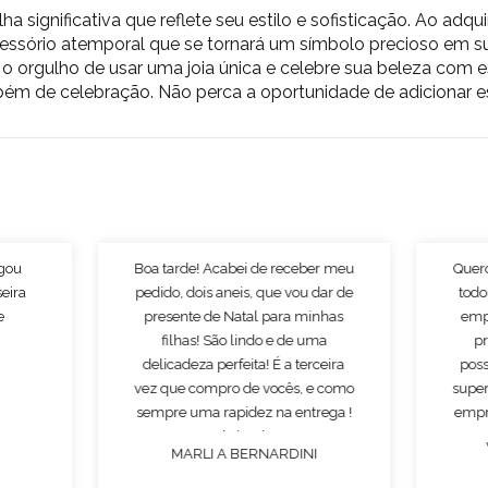
a significativa que reflete seu estilo e sofisticação. Ao adqu
ssório atemporal que se tornará um símbolo precioso em su
e o orgulho de usar uma joia única e celebre sua beleza com 
m de celebração. Não perca a oportunidade de adicionar ess
egou
Boa tarde! Acabei de receber meu
Quer
seira
pedido, dois aneis, que vou dar de
todo
e
presente de Natal para minhas
emp
filhas! São lindo e de uma
p
delicadeza perfeita! É a terceira
poss
vez que compro de vocês, e como
super
sempre uma rapidez na entrega !
empr
Obrigado!
MARLI A BERNARDINI