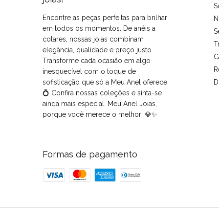
S
Encontre as peças perfeitas para brilhar
N
em todos os momentos. De anéis a
S
colares, nossas joias combinam
T
elegância, qualidade e preço justo.
G
Transforme cada ocasião em algo
R
inesquecível com o toque de
sofisticação que só a Meu Anel oferece.
D
💍 Confira nossas coleções e sinta-se
ainda mais especial. Meu Anel Joias,
porque você merece o melhor! 💎✨
Formas de pagamento