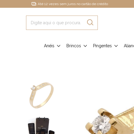
Até 12 vezes sem juros no cartão de crédito
Anéis
Brincos
Pingentes
Alian