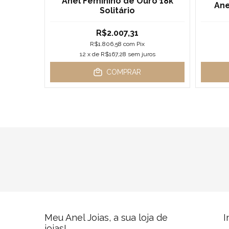
Anel Feminino de Ouro 18k
Ane
do
Solitário
R$2.007,31
R$1.806,58
com
Pix
12
x de
R$167,28
sem juros
s
COMPRAR
Meu Anel Joias, a sua loja de
I
joias!