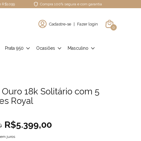
de R$1099
Compra 100% segura e com garantia
Cadastre-se
|
Fazer login
0
Prata 950
Ocasiões
Masculino
 Ouro 18k Solitário com 5
tes Royal
R$5.399,00
0
em juros