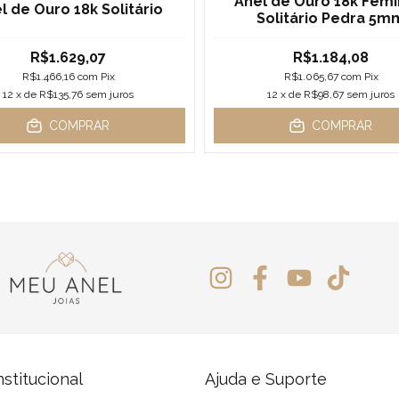
Anel de Ouro 18k Femi
l de Ouro 18k Solitário
Solitário Pedra 5m
R$1.629,07
R$1.184,08
R$1.466,16
com
Pix
R$1.065,67
com
Pix
12
x de
R$135,76
sem juros
12
x de
R$98,67
sem juros
COMPRAR
COMPRAR
nstitucional
Ajuda e Suporte