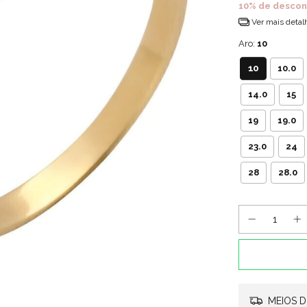
10% de descon
Ver mais detal
Aro:
10
10
10.0
14.0
15
19
19.0
23.0
24
28
28.0
MEIOS D