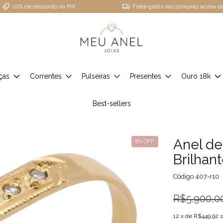
10% de desconto no PIX
Frete grátis nas compras acima 
ças
Correntes
Pulseiras
Presentes
Ouro 18k
Best-sellers
Anel de
8
% OFF
Brilhan
Código
407-r10
R$5.900,0
12
x de
R$449,92
s