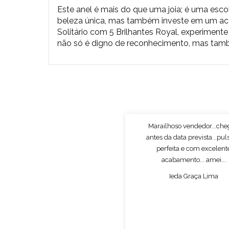
Este anel é mais do que uma joia; é uma escolh
beleza única, mas também investe em um ace
Solitário com 5 Brilhantes Royal, experiment
não só é digno de reconhecimento, mas també
Marailhoso vendedor...ch
antes da data prevista...pul
perfeita e com excelent
acabamento... amei...
Ieda Graça Lima