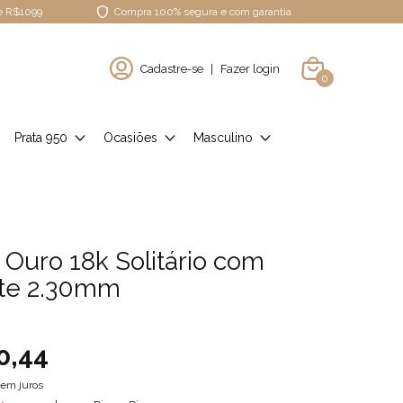
de R$1099
Compra 100% segura e com garantia
Cadastre-se
|
Fazer login
0
Prata 950
Ocasiões
Masculino
 Ouro 18k Solitário com
te 2.30mm
0,44
em juros