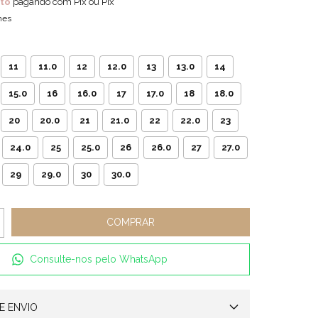
to
pagando com Pix ou Pix
hes
11
11.0
12
12.0
13
13.0
14
15.0
16
16.0
17
17.0
18
18.0
20
20.0
21
21.0
22
22.0
23
24.0
25
25.0
26
26.0
27
27.0
29
29.0
30
30.0
Consulte-nos pelo WhatsApp
E ENVIO