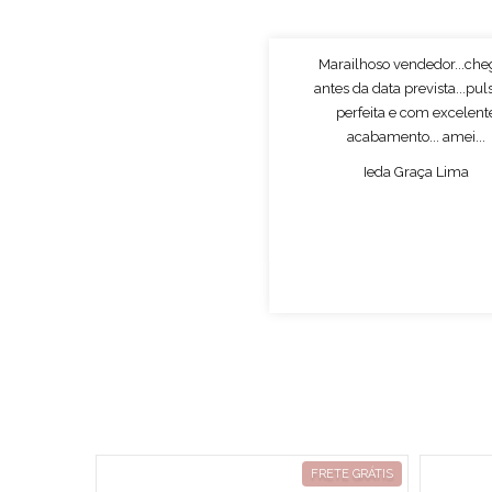
Marailhoso vendedor...ch
antes da data prevista...pul
perfeita e com excelent
acabamento... amei...
Ieda Graça Lima
RETE GRÁTIS
FRETE GRÁTIS