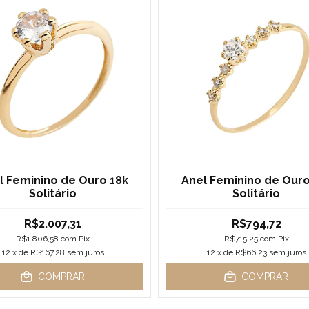
l Feminino de Ouro 18k
Anel Feminino de Ouro
Solitário
Solitário
R$2.007,31
R$794,72
R$1.806,58
com
Pix
R$715,25
com
Pix
12
x de
R$167,28
sem juros
12
x de
R$66,23
sem juros
COMPRAR
COMPRAR