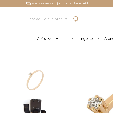
Até 12 vezes sem juros no cartão de crédito
Anéis
Brincos
Pingentes
Alian