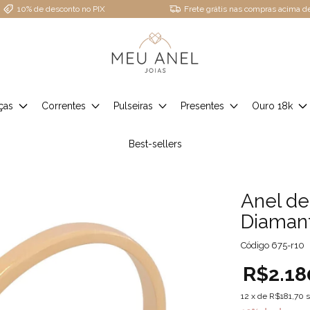
10% de desconto no PIX
Frete grátis nas compras acima 
ças
Correntes
Pulseiras
Presentes
Ouro 18k
Best-sellers
Anel de
Diaman
Código
675-r10
R$2.18
12
x de
R$181,70
s