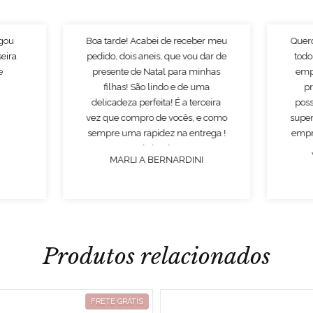
egou
Boa tarde! Acabei de receber meu
Quer
seira
pedido, dois aneis, que vou dar de
todo
e
presente de Natal para minhas
emp
filhas! São lindo e de uma
p
delicadeza perfeita! É a terceira
poss
vez que compro de vocês, e como
super
sempre uma rapidez na entrega !
empr
Obrigado!
MARLI A BERNARDINI
Produtos relacionados
FRETE GRÁTIS