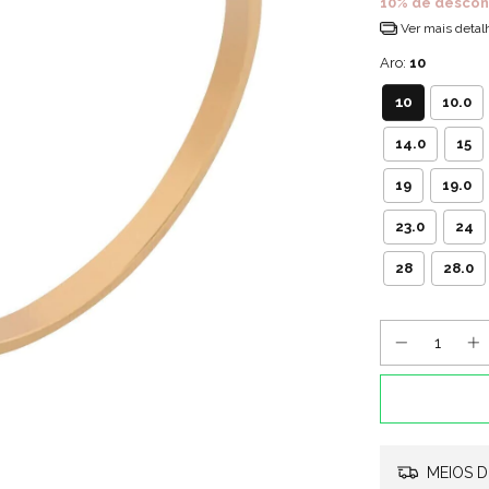
10% de descon
Ver mais detal
Aro:
10
10
10.0
14.0
15
19
19.0
23.0
24
28
28.0
MEIOS D