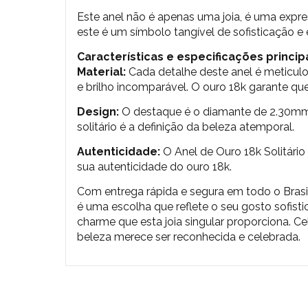
Este anel não é apenas uma joia, é uma expr
este é um símbolo tangível de sofisticação e e
Características e especificações principa
Material:
Cada detalhe deste anel é meticul
e brilho incomparável. O ouro 18k garante que
Design:
O destaque é o diamante de 2.30mm, 
solitário é a definição da beleza atemporal.
Autenticidade:
O Anel de Ouro 18k Solitár
sua autenticidade do ouro 18k.
Com entrega rápida e segura em todo o Brasil,
é uma escolha que reflete o seu gosto sofisti
charme que esta joia singular proporciona. C
beleza merece ser reconhecida e celebrada.