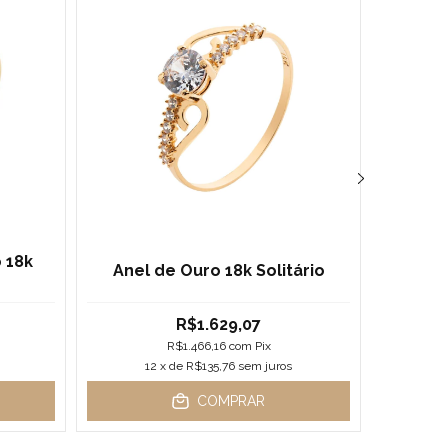
 18k
Anel de Ouro 18k Solitário
Anel
R$1.629,07
R$1.466,16
com
Pix
12
x de
R$135,76
sem juros
1
COMPRAR