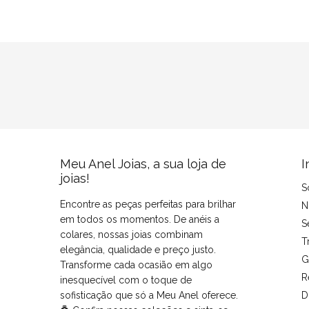
Meu Anel Joias, a sua loja de
I
joias!
S
Encontre as peças perfeitas para brilhar
N
em todos os momentos. De anéis a
S
colares, nossas joias combinam
T
elegância, qualidade e preço justo.
G
Transforme cada ocasião em algo
R
inesquecível com o toque de
sofisticação que só a Meu Anel oferece.
D