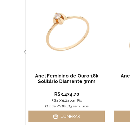
o 18k
Anel Feminino de Ouro 18k
Ane
Solitário Diamante 3mm
R$3.434,70
R$3.091,23
com
Pix
os
12
x de
R$286,23
sem juros
COMPRAR