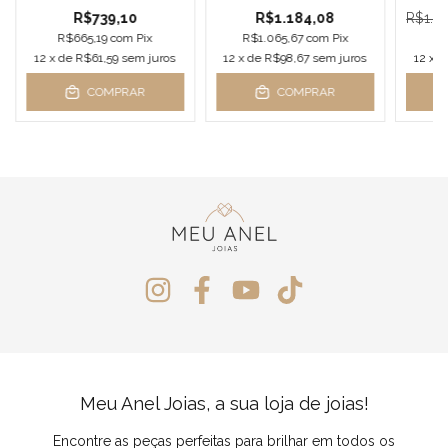
R$739,10
R$1.184,08
R$1.1
R$665,19
com
Pix
R$1.065,67
com
Pix
R
12
x de
R$61,59
sem juros
12
x de
R$98,67
sem juros
12
x 
COMPRAR
COMPRAR
Meu Anel Joias, a sua loja de joias!
Encontre as peças perfeitas para brilhar em todos os