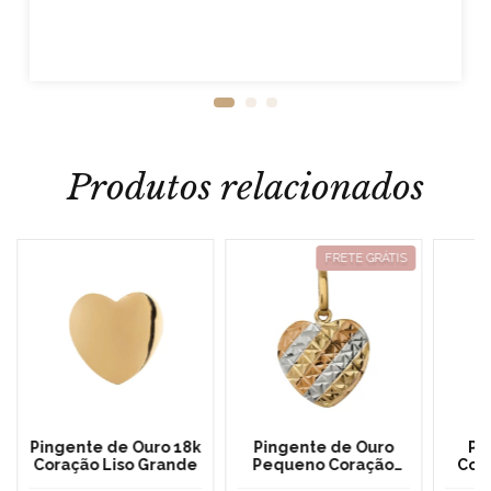
Produtos relacionados
FRETE GRÁTIS
Pingente de Ouro 18k
Pingente de Ouro
Pi
Coração Liso Grande
Pequeno Coração
Cor
Tricolor