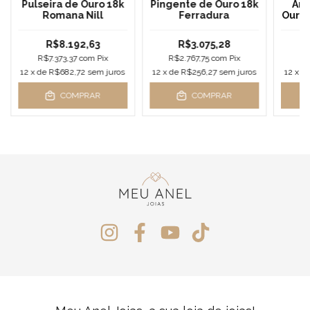
Pulseira de Ouro 18k
Pingente de Ouro 18k
Ane
Romana Nill
Ferradura
Ouro 
R$8.192,63
R$3.075,28
R$7.373,37
com
Pix
R$2.767,75
com
Pix
R$
12
x de
R$682,72
sem juros
12
x de
R$256,27
sem juros
12
x d
COMPRAR
COMPRAR