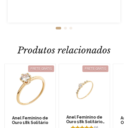
Produtos relacionados
FRETE GRÁTIS
FRETE GRÁTIS
Anel Feminino de
Anel Feminino de
Ane
Ouro 18k Solitário
Ouro 18k Solitário
Our
Reforçado
(1)