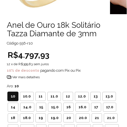
Anel de Ouro 18k Solitário
Tazza Diamante de 3mm
Código
556-r10
R$4.797,93
12
x de
R$399,83
sem juros
10% de desconto
pagando com Pix ou Pix
Ver mais detalhes
Aro:
10
10
10.0
11
11.0
12
12.0
13
13.0
14
14.0
15
15.0
16
16.0
17
17.0
18
18.0
19
19.0
20
20.0
21
21.0