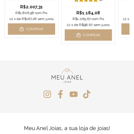
R$2.007,31
R$1.184,08
R$1.806,58
com
Pix
R$
12
x de
R$167,28
sem juros
R$1.065,67
com
Pix
12
x d
12
x de
R$98,67
sem juros
COMPRAR
COMPRAR
Meu Anel Joias, a sua loja de joias!