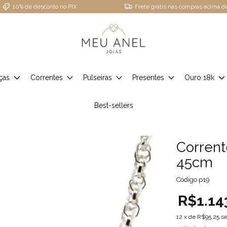
10% de desconto no PIX
Frete grátis nas compras acima 
ças
Correntes
Pulseiras
Presentes
Ouro 18k
Best-sellers
Corrent
45cm
Código
p19
R$1.14
12
x de
R$95,25
se