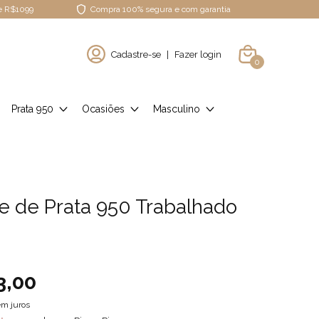
de R$1099
Compra 100% segura e com garantia
Cadastre-se
|
Fazer login
0
Prata 950
Ocasiões
Masculino
e de Prata 950 Trabalhado
3,00
m juros