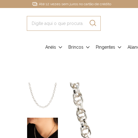
Até 12 vezes sem juros no cartão de crédito
Anéis
Brincos
Pingentes
Alian