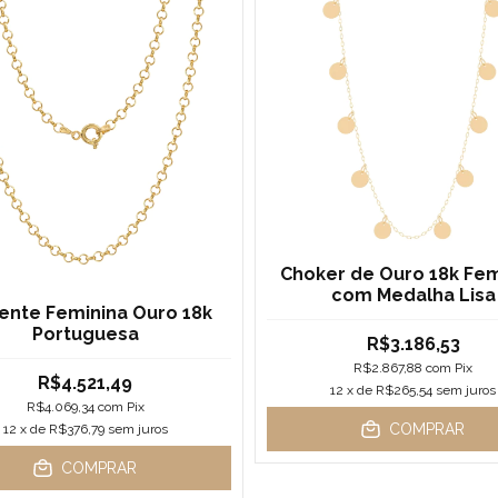
Choker de Ouro 18k Fem
com Medalha Lisa
ente Feminina Ouro 18k
Portuguesa
R$3.186,53
R$2.867,88
com
Pix
R$4.521,49
12
x de
R$265,54
sem juros
R$4.069,34
com
Pix
COMPRAR
12
x de
R$376,79
sem juros
COMPRAR