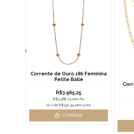
18k
Corrente de Ouro 18k Feminina
nte de
Petite Balle
Corr
arelo
R$3.965,25
R$3.568,73
com
Pix
os
12
x de
R$330,44
sem juros
COMPRAR