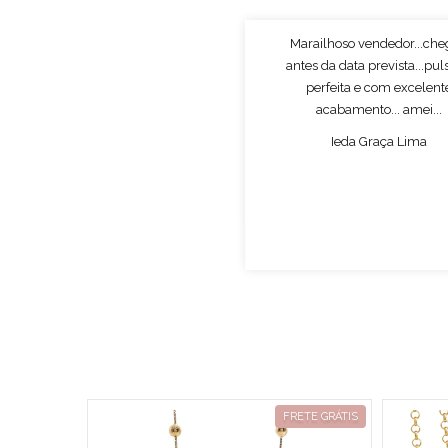
Marailhoso vendedor...ch
antes da data prevista...pul
perfeita e com excelent
acabamento... amei...
Ieda Graça Lima
RETE GRÁTIS
FRETE GRÁTIS