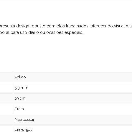
 apresenta design robusto com elos trabalhados, oferecendo visual m
poral para uso diário ou ocasiões especiais.
Polido
5,3 mm
19 cm
Prata
Não possui
Prata 950