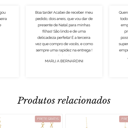
egou
Boa tarde! Acabei de receber meu
Quer
seira
pedido, dois aneis, que vou dar de
todo
e
presente de Natal para minhas
emp
filhas! São lindo e de uma
p
delicadeza perfeita! É a terceira
poss
vez que compro de vocês, e como
super
sempre uma rapidez na entrega !
empr
Obrigado!
MARLI A BERNARDINI
Produtos relacionados
FRETE GRÁTIS
FRE