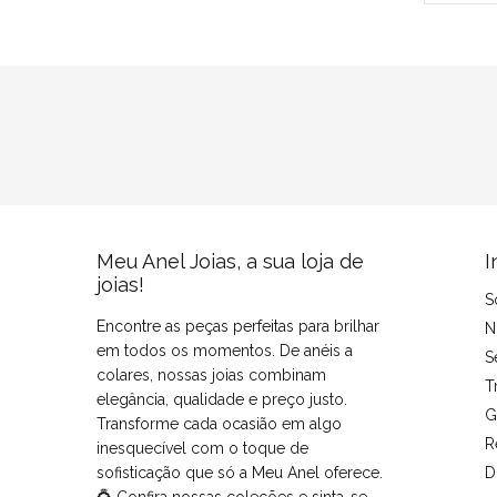
Meu Anel Joias, a sua loja de
I
joias!
S
Encontre as peças perfeitas para brilhar
N
em todos os momentos. De anéis a
S
colares, nossas joias combinam
T
elegância, qualidade e preço justo.
G
Transforme cada ocasião em algo
R
inesquecível com o toque de
sofisticação que só a Meu Anel oferece.
D