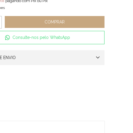
to
pagando com Pix ou Pix
hes
Consulte-nos pelo WhatsApp
E ENVIO