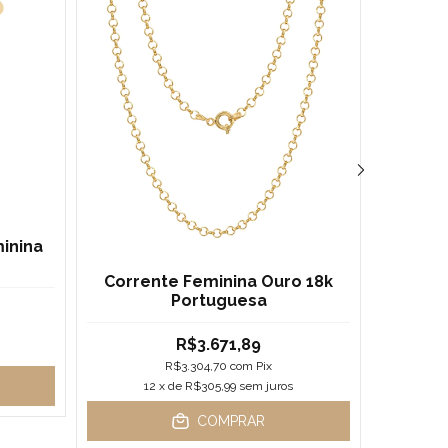
inina
Cor
Ping
Corrente Feminina Ouro 18k
Di
Portuguesa
R$3.671,89
1
R$3.304,70
com
Pix
12
x de
R$305,99
sem juros
COMPRAR