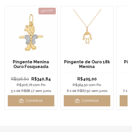
34
% OFF
Pingente Menina
Pingente de Ouro 18k
Pin
Ouro Fosqueada
Menina
R$516,60
R$340,84
R$405,00
R$306,76
com
Pix
R$364,50
com
Pix
R
5
x de
R$68,17
sem juros
6
x de
R$67,50
sem juros
7
x d
COMPRAR
COMPRAR