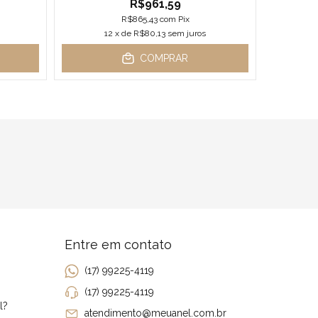
R$961,59
R
R$865,43
com
Pix
12
x de
R$80,13
sem juros
COMPRAR
Entre em contato
(17) 99225-4119
(17) 99225-4119
l?
atendimento@meuanel.com.br