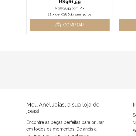
R$961,59
R$865,43
com
Pix
os
12
x de
R$80,13
sem juros
COMPRAR
Meu Anel Joias, a sua loja de
I
joias!
S
Encontre as peças perfeitas para brilhar
N
em todos os momentos. De anéis a
S
colares, nossas joias combinam