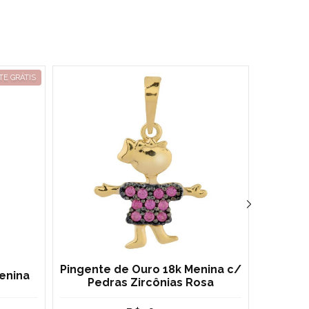
TE GRÁTIS
Pingente de Ouro 18k Menina c/
Pi
enina
Pedras Zircônias Rosa