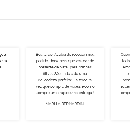
egou
Boa tarde! Acabei de receber meu
Quer
seira
pedido, dois aneis, que vou dar de
todo
e
presente de Natal para minhas
emp
filhas! São lindo e de uma
p
delicadeza perfeita! É a terceira
poss
vez que compro de vocês, e como
super
sempre uma rapidez na entrega !
empr
Obrigado!
MARLI A BERNARDINI