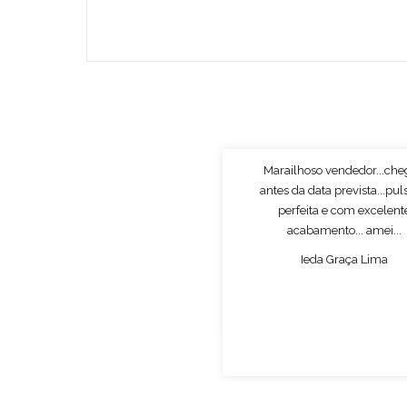
Marailhoso vendedor...ch
antes da data prevista...pul
perfeita e com excelent
acabamento... amei...
Ieda Graça Lima