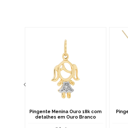
RETE GRÁTIS
ina com
Pingente Menina Ouro 18k com
Ping
anco
detalhes em Ouro Branco