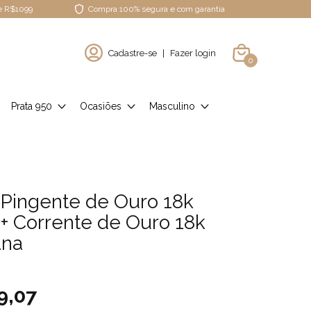
de R$1099
Compra 100% segura e com garantia
Cadastre-se
|
Fazer login
0
Prata 950
Ocasiões
Masculino
Pingente de Ouro 18k
+ Corrente de Ouro 18k
ana
9,07