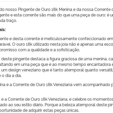
do nosso Pingente de Ouro 18k Menina e da nossa Corrente d
ngente e esta corrente são mais do que uma peça de ouro; é
ada traço.
is:
ente e desta corrente é meticulosamente confeccionado em
arável. O ouro 18k utilizado nesta joia não é apenas uma esc
promisso com a qualidade e a sofisticação.
este pingente destaca a figura graciosa de uma menina, capt
esultando em uma peça que é ao mesmo tempo encantadora 
um design veneziano que é tanto atemporal quanto versátil. S
o dia a dia.
ina
e a
Corrente de Ouro 18k Veneziana
vem acompanhado pel
 e a
Corrente de Ouro 18k Veneziana,
e celebre os momentos 
cado ao seu estilo diário. Porque a beleza atemporal deste p
ortunidade de adquirir estas peças únicas.