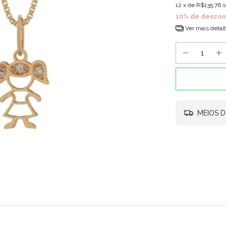
12
x de
R$135,76
s
10% de descon
Ver mais detal
MEIOS D