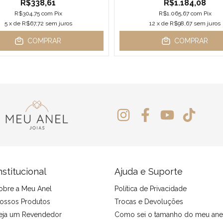
R$338,61
R$1.184,08
R$304,75
com
Pix
R$1.065,67
com
Pix
5
x de
R$67,72
sem juros
12
x de
R$98,67
sem juros
COMPRAR
COMPRAR
nstitucional
Ajuda e Suporte
obre a Meu Anel
Política de Privacidade
ossos Produtos
Trocas e Devoluções
eja um Revendedor
Como sei o tamanho do meu ane