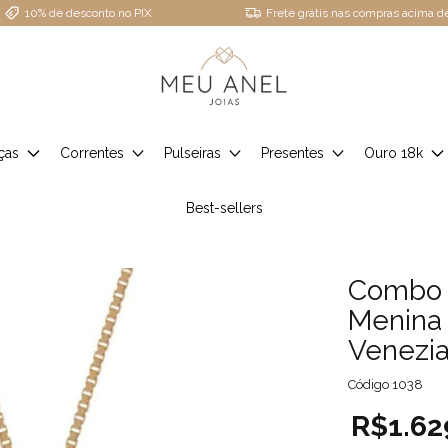
10% de desconto no PIX
Frete grátis nas compras acima 
ças
Correntes
Pulseiras
Presentes
Ouro 18k
Best-sellers
Combo 
Menina 
Venezi
Código
1038
R$1.62