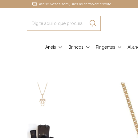
Até 12 vezes sem juros no cartão de crédito
Anéis
Brincos
Pingentes
Alian