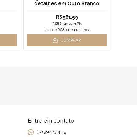
detalhes em Ouro Branco
R$961,59
R
R$865,43
com
Pix
12
x de
R$80,13
sem juros
COMPRAR
Entre em contato
(17) 99225-4119