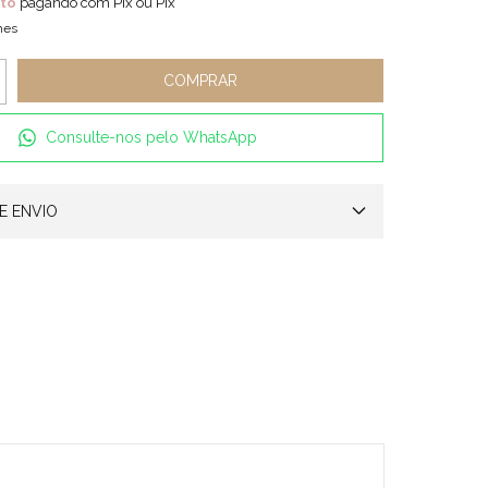
to
pagando com Pix ou Pix
hes
Consulte-nos pelo WhatsApp
E ENVIO