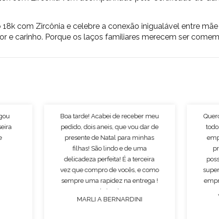
 18k com Zircônia
e celebre a conexão inigualável entre mãe 
r e carinho. Porque os laços familiares merecem ser comem
egou
Boa tarde! Acabei de receber meu
Quer
seira
pedido, dois aneis, que vou dar de
todo
e
presente de Natal para minhas
emp
filhas! São lindo e de uma
p
delicadeza perfeita! É a terceira
poss
vez que compro de vocês, e como
super
sempre uma rapidez na entrega !
empr
Obrigado!
MARLI A BERNARDINI