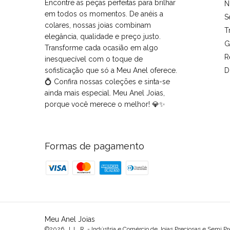
Encontre as peças perfeitas para brilhar
N
em todos os momentos. De anéis a
S
colares, nossas joias combinam
T
elegância, qualidade e preço justo.
G
Transforme cada ocasião em algo
R
inesquecível com o toque de
sofisticação que só a Meu Anel oferece.
D
💍 Confira nossas coleções e sinta-se
ainda mais especial. Meu Anel Joias,
porque você merece o melhor! 💎✨
Formas de pagamento
Meu Anel Joias
©2026. J. L. R. - Indústria e Comércio de Joias Preciosas e Semi P