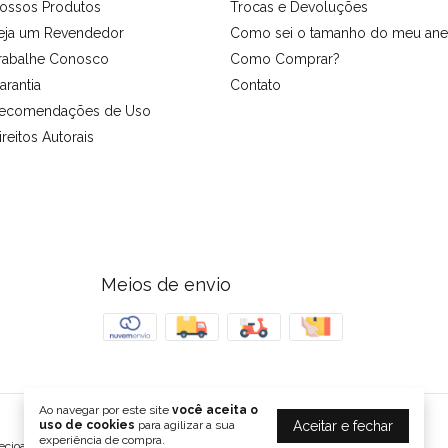
ossos Produtos
Trocas e Devoluções
eja um Revendedor
Como sei o tamanho do meu ane
rabalhe Conosco
Como Comprar?
arantia
Contato
ecomendações de Uso
ireitos Autorais
Meios de envio
Ao navegar por este site
você aceita o
Aceitar e fechar
uso de cookies
para agilizar a sua
experiência de compra.
recioasas LTDA - 04515345000139. Todos os direitos reservados.