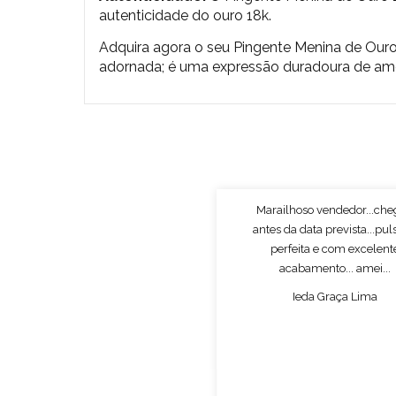
autenticidade do ouro 18k.
Adquira agora o seu
Pingente Menina de Ouro
adornada; é uma expressão duradoura de amo
Marailhoso vendedor...ch
antes da data prevista...pul
perfeita e com excelent
acabamento... amei...
Ieda Graça Lima