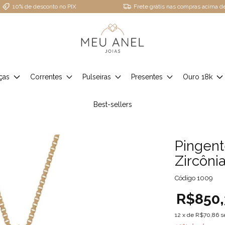
10% de desconto no PIX
Frete grátis nas compras acima 
ças
Correntes
Pulseiras
Presentes
Ouro 18k
Best-sellers
Pingen
Zircôni
Código
1009
R$850,
12
x de
R$70,86
s