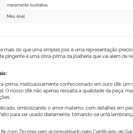
meramente ilustrativa
Meu Anel
é mais do que uma simples joia; é uma representação precios
e pingente é uma obra-prima da joalheria que vai além de r
is:
ra-prima, meticulosamente confeccionado em ouro 18k, um m
vel. O nosso 18k não apenas ressalta a qualidade da peça,
ções.
icado, simbolizando o amor materno, com detalhes em pedra
eito para ser usado diariamente, tornando-se uma lembrança
18k com Zircônia
vem acompanhado pelo Certificado de Gara