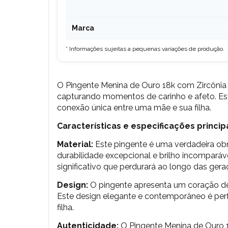
Marca
* Informações sujeitas a pequenas variações de produção.
O
Pingente Menina de Ouro 18k com Zircônia
capturando momentos de carinho e afeto. Est
conexão única entre uma mãe e sua filha.
Características e especificações principa
Material:
Este pingente é uma verdadeira ob
durabilidade excepcional e brilho incompará
significativo que perdurará ao longo das gera
Design:
O pingente apresenta um coração del
Este design elegante e contemporâneo é perf
filha.
Autenticidade:
O
Pingente Menina de Ouro 