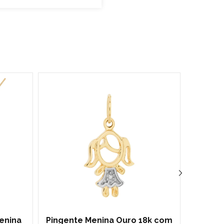
enina
Pingente Menina Ouro 18k com
Pi