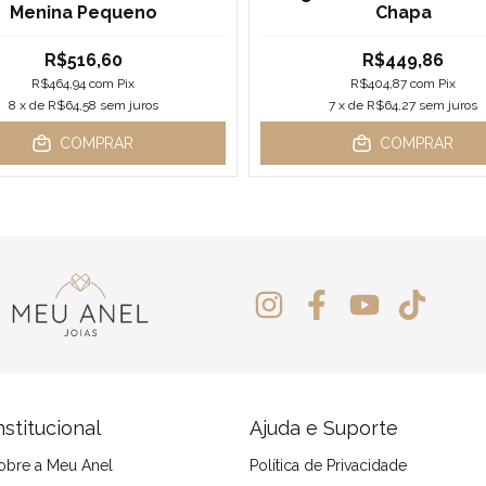
Menina Pequeno
Chapa
R$516,60
R$449,86
R$464,94
com
Pix
R$404,87
com
Pix
8
x de
R$64,58
sem juros
7
x de
R$64,27
sem juros
COMPRAR
COMPRAR
nstitucional
Ajuda e Suporte
obre a Meu Anel
Política de Privacidade