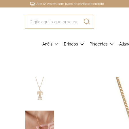
Até 12 vezes sem juros no cartão de crédito
Anéis
Brincos
Pingentes
Alian