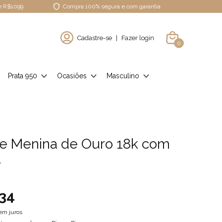
de R$1099
Compra 100% segura e com garantia
Cadastre-se
|
Fazer login
0
Prata 950
Ocasiões
Masculino
te Menina de Ouro 18k com
a
34
em juros