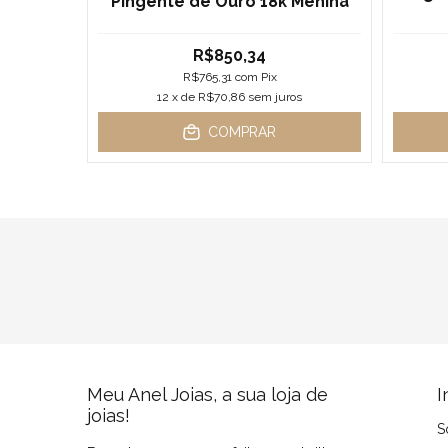
Pingente de Ouro 18k Menina
anco
R$850,34
R$765,31
com
Pix
os
12
x de
R$70,86
sem juros
COMPRAR
Meu Anel Joias, a sua loja de
I
joias!
S