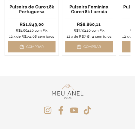
Pulseira de Ouro 18k
Pulseira Feminina
Pulse
Portuguesa
Ouro 18k Lacraia
O
R$1.849,00
R$8.860,11
R$1.664,10
com
Pix
R$7.974,10
com
Pix
R$
12
x de
R$154,08
sem juros
12
x de
R$738,34
sem juros
12
x de
COMPRAR
COMPRAR