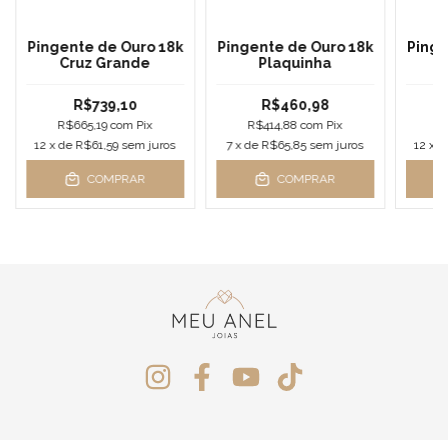
Pingente de Ouro 18k
Pingente de Ouro 18k
Pinge
Cruz Grande
Plaquinha
C
R$739,10
R$460,98
R$665,19
com
Pix
R$414,88
com
Pix
R
12
x de
R$61,59
sem juros
7
x de
R$65,85
sem juros
12
x 
COMPRAR
COMPRAR